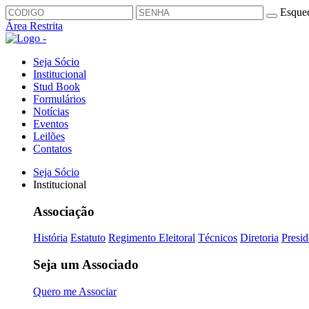
Esquec
Área Restrita
Seja Sócio
Institucional
Stud Book
Formulários
Notícias
Eventos
Leilões
Contatos
Seja Sócio
Institucional
Associação
História
Estatuto
Regimento Eleitoral
Técnicos
Diretoria
Presid
Seja um Associado
Quero me Associar