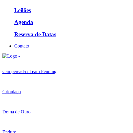
Leilões
Agenda
Reserva de Datas
Contato
Campereada / Team Penning
Crioulaço
Doma de Ouro
Enduro