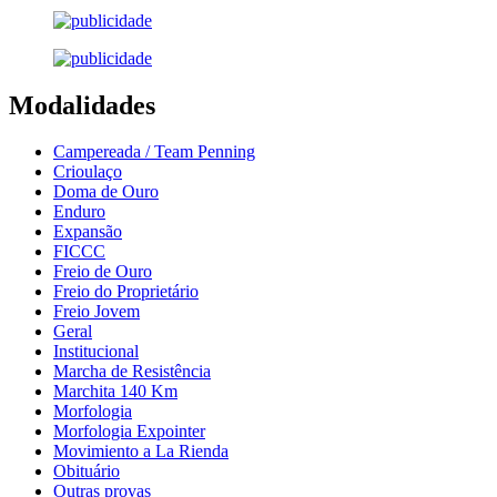
Modalidades
Campereada / Team Penning
Crioulaço
Doma de Ouro
Enduro
Expansão
FICCC
Freio de Ouro
Freio do Proprietário
Freio Jovem
Geral
Institucional
Marcha de Resistência
Marchita 140 Km
Morfologia
Morfologia Expointer
Movimiento a La Rienda
Obituário
Outras provas