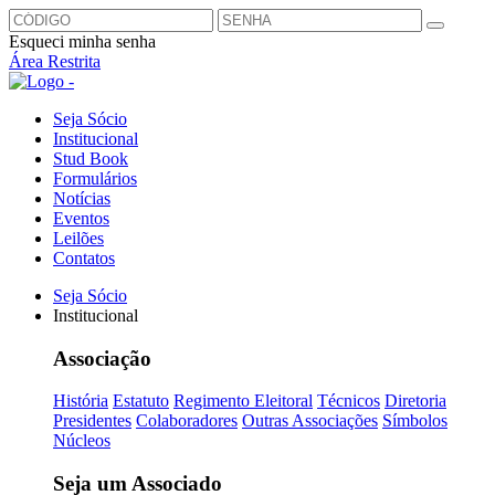
Esqueci minha senha
Área Restrita
Seja Sócio
Institucional
Stud Book
Formulários
Notícias
Eventos
Leilões
Contatos
Seja Sócio
Institucional
Associação
História
Estatuto
Regimento Eleitoral
Técnicos
Diretoria
Presidentes
Colaboradores
Outras Associações
Símbolos
Núcleos
Seja um Associado