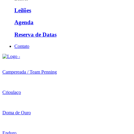
Leilões
Agenda
Reserva de Datas
Contato
Campereada / Team Penning
Crioulaço
Doma de Ouro
Enduro