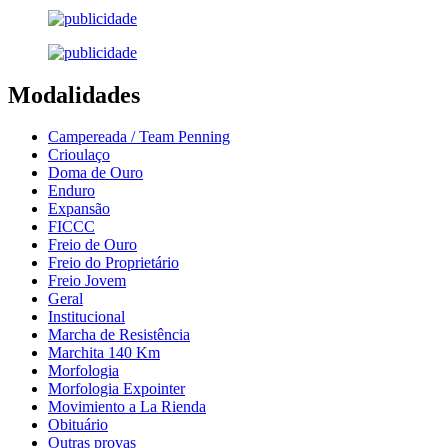
Modalidades
Campereada / Team Penning
Crioulaço
Doma de Ouro
Enduro
Expansão
FICCC
Freio de Ouro
Freio do Proprietário
Freio Jovem
Geral
Institucional
Marcha de Resistência
Marchita 140 Km
Morfologia
Morfologia Expointer
Movimiento a La Rienda
Obituário
Outras provas