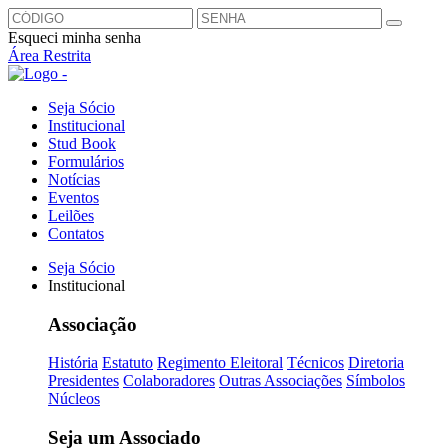
Esqueci minha senha
Área Restrita
Seja Sócio
Institucional
Stud Book
Formulários
Notícias
Eventos
Leilões
Contatos
Seja Sócio
Institucional
Associação
História
Estatuto
Regimento Eleitoral
Técnicos
Diretoria
Presidentes
Colaboradores
Outras Associações
Símbolos
Núcleos
Seja um Associado