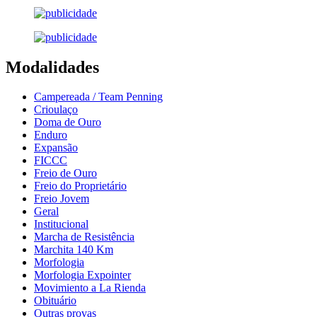
Modalidades
Campereada / Team Penning
Crioulaço
Doma de Ouro
Enduro
Expansão
FICCC
Freio de Ouro
Freio do Proprietário
Freio Jovem
Geral
Institucional
Marcha de Resistência
Marchita 140 Km
Morfologia
Morfologia Expointer
Movimiento a La Rienda
Obituário
Outras provas