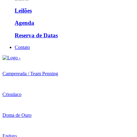
Leilões
Agenda
Reserva de Datas
Contato
Campereada / Team Penning
Crioulaço
Doma de Ouro
Enduro