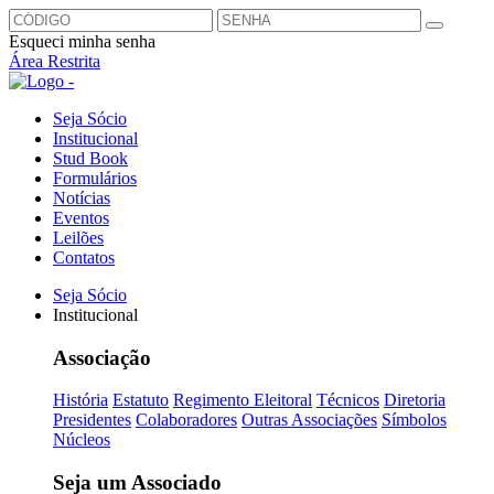
Esqueci minha senha
Área Restrita
Seja Sócio
Institucional
Stud Book
Formulários
Notícias
Eventos
Leilões
Contatos
Seja Sócio
Institucional
Associação
História
Estatuto
Regimento Eleitoral
Técnicos
Diretoria
Presidentes
Colaboradores
Outras Associações
Símbolos
Núcleos
Seja um Associado