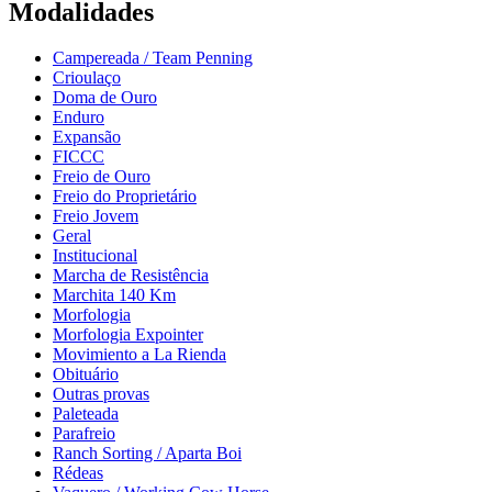
Modalidades
Campereada / Team Penning
Crioulaço
Doma de Ouro
Enduro
Expansão
FICCC
Freio de Ouro
Freio do Proprietário
Freio Jovem
Geral
Institucional
Marcha de Resistência
Marchita 140 Km
Morfologia
Morfologia Expointer
Movimiento a La Rienda
Obituário
Outras provas
Paleteada
Parafreio
Ranch Sorting / Aparta Boi
Rédeas