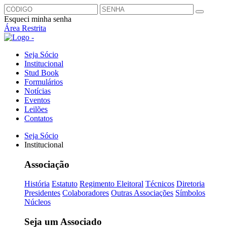
Esqueci minha senha
Área Restrita
Seja Sócio
Institucional
Stud Book
Formulários
Notícias
Eventos
Leilões
Contatos
Seja Sócio
Institucional
Associação
História
Estatuto
Regimento Eleitoral
Técnicos
Diretoria
Presidentes
Colaboradores
Outras Associações
Símbolos
Núcleos
Seja um Associado