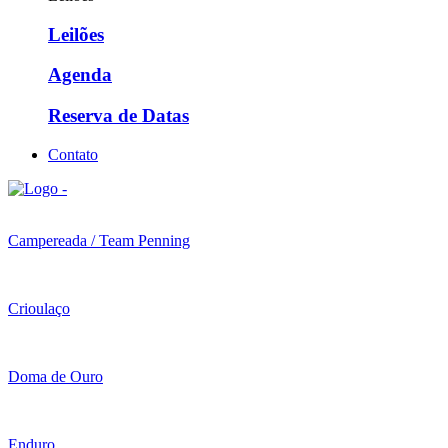
Leilões
Agenda
Reserva de Datas
Contato
Campereada / Team Penning
Crioulaço
Doma de Ouro
Enduro