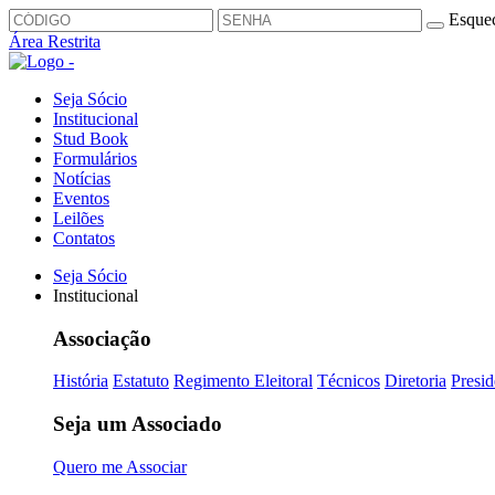
Esquec
Área Restrita
Seja Sócio
Institucional
Stud Book
Formulários
Notícias
Eventos
Leilões
Contatos
Seja Sócio
Institucional
Associação
História
Estatuto
Regimento Eleitoral
Técnicos
Diretoria
Presid
Seja um Associado
Quero me Associar