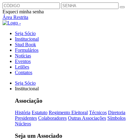
Esqueci minha senha
Área Restrita
Seja Sócio
Institucional
Stud Book
Formulários
Notícias
Eventos
Leilões
Contatos
Seja Sócio
Institucional
Associação
História
Estatuto
Regimento Eleitoral
Técnicos
Diretoria
Presidentes
Colaboradores
Outras Associações
Símbolos
Núcleos
Seja um Associado