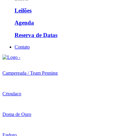
Leilões
Agenda
Reserva de Datas
Contato
Campereada / Team Penning
Crioulaço
Doma de Ouro
Enduro