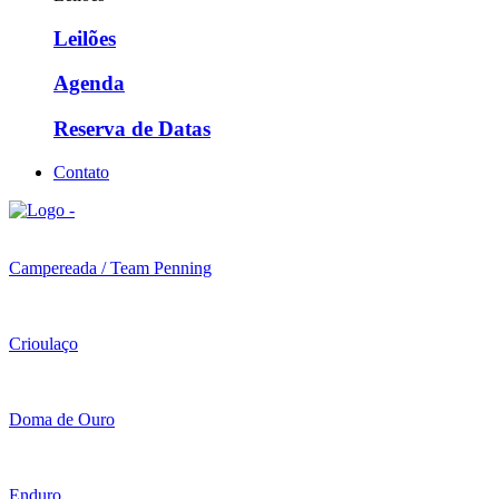
Leilões
Agenda
Reserva de Datas
Contato
Campereada / Team Penning
Crioulaço
Doma de Ouro
Enduro