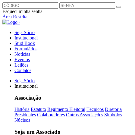
Esqueci minha senha
Área Restrita
Seja Sócio
Institucional
Stud Book
Formulários
Notícias
Eventos
Leilões
Contatos
Seja Sócio
Institucional
Associação
História
Estatuto
Regimento Eleitoral
Técnicos
Diretoria
Presidentes
Colaboradores
Outras Associações
Símbolos
Núcleos
Seja um Associado