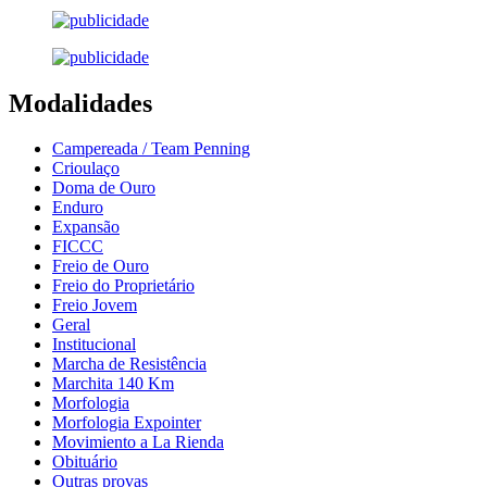
Modalidades
Campereada / Team Penning
Crioulaço
Doma de Ouro
Enduro
Expansão
FICCC
Freio de Ouro
Freio do Proprietário
Freio Jovem
Geral
Institucional
Marcha de Resistência
Marchita 140 Km
Morfologia
Morfologia Expointer
Movimiento a La Rienda
Obituário
Outras provas