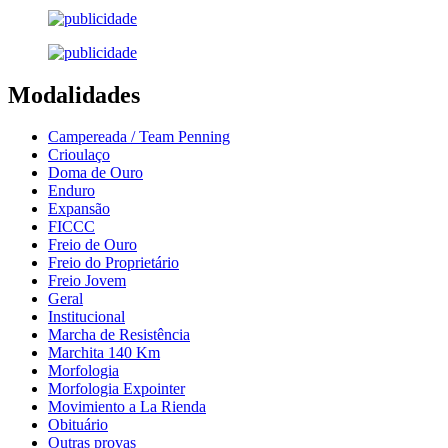
Modalidades
Campereada / Team Penning
Crioulaço
Doma de Ouro
Enduro
Expansão
FICCC
Freio de Ouro
Freio do Proprietário
Freio Jovem
Geral
Institucional
Marcha de Resistência
Marchita 140 Km
Morfologia
Morfologia Expointer
Movimiento a La Rienda
Obituário
Outras provas