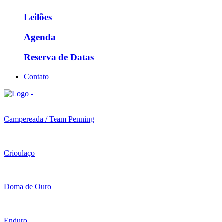
Leilões
Agenda
Reserva de Datas
Contato
Campereada / Team Penning
Crioulaço
Doma de Ouro
Enduro