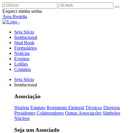
Esqueci minha senha
Área Restrita
Seja Sócio
Institucional
Stud Book
Formulários
Notícias
Eventos
Leilões
Contatos
Seja Sócio
Institucional
Associação
História
Estatuto
Regimento Eleitoral
Técnicos
Diretoria
Presidentes
Colaboradores
Outras Associações
Símbolos
Núcleos
Seja um Associado