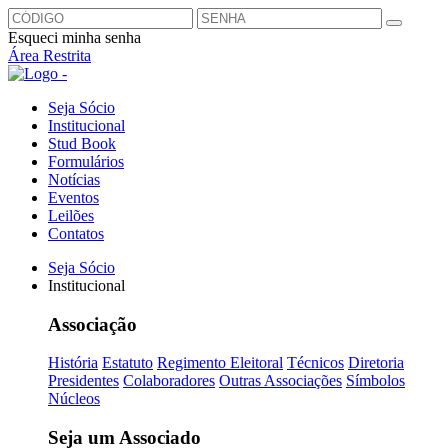
Esqueci minha senha
Área Restrita
Seja Sócio
Institucional
Stud Book
Formulários
Notícias
Eventos
Leilões
Contatos
Seja Sócio
Institucional
Associação
História
Estatuto
Regimento Eleitoral
Técnicos
Diretoria
Presidentes
Colaboradores
Outras Associações
Símbolos
Núcleos
Seja um Associado