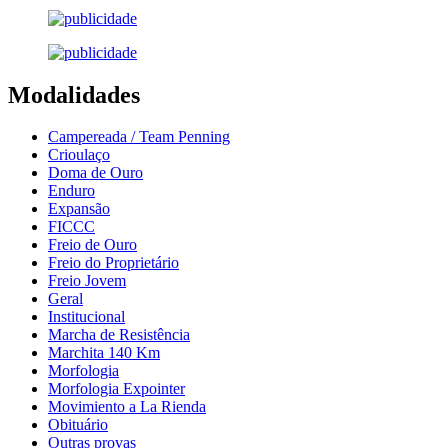
Modalidades
Campereada / Team Penning
Crioulaço
Doma de Ouro
Enduro
Expansão
FICCC
Freio de Ouro
Freio do Proprietário
Freio Jovem
Geral
Institucional
Marcha de Resistência
Marchita 140 Km
Morfologia
Morfologia Expointer
Movimiento a La Rienda
Obituário
Outras provas