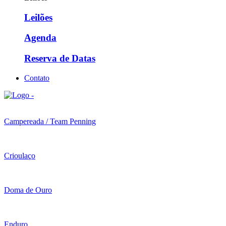
Leilões
Agenda
Reserva de Datas
Contato
Campereada / Team Penning
Crioulaço
Doma de Ouro
Enduro