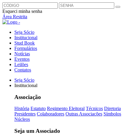
Esqueci minha senha
Área Restrita
Seja Sócio
Institucional
Stud Book
Formulários
Notícias
Eventos
Leilões
Contatos
Seja Sócio
Institucional
Associação
História
Estatuto
Regimento Eleitoral
Técnicos
Diretoria
Presidentes
Colaboradores
Outras Associações
Símbolos
Núcleos
Seja um Associado