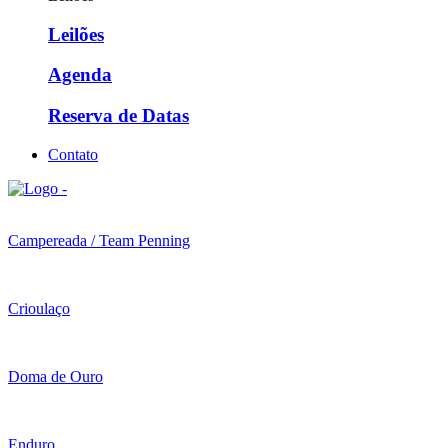
Leilões
Agenda
Reserva de Datas
Contato
Campereada / Team Penning
Crioulaço
Doma de Ouro
Enduro