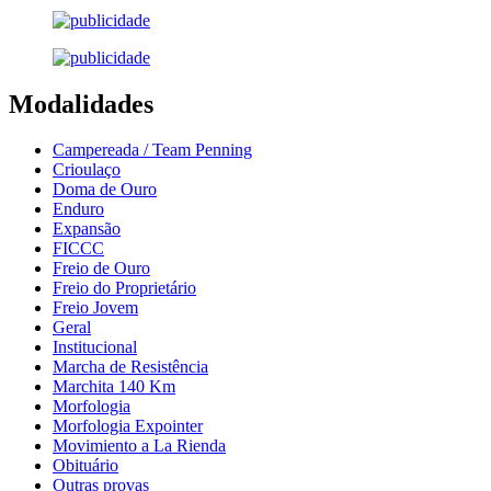
Modalidades
Campereada / Team Penning
Crioulaço
Doma de Ouro
Enduro
Expansão
FICCC
Freio de Ouro
Freio do Proprietário
Freio Jovem
Geral
Institucional
Marcha de Resistência
Marchita 140 Km
Morfologia
Morfologia Expointer
Movimiento a La Rienda
Obituário
Outras provas