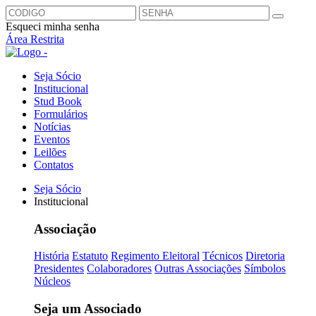
Esqueci minha senha
Área Restrita
Seja Sócio
Institucional
Stud Book
Formulários
Notícias
Eventos
Leilões
Contatos
Seja Sócio
Institucional
Associação
História
Estatuto
Regimento Eleitoral
Técnicos
Diretoria
Presidentes
Colaboradores
Outras Associações
Símbolos
Núcleos
Seja um Associado