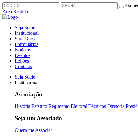
Esquec
Área Restrita
Seja Sócio
Institucional
Stud Book
Formulários
Notícias
Eventos
Leilões
Contatos
Seja Sócio
Institucional
Associação
História
Estatuto
Regimento Eleitoral
Técnicos
Diretoria
Presid
Seja um Associado
Quero me Associar