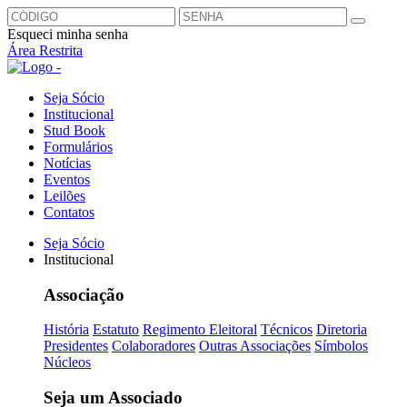
Esqueci minha senha
Área Restrita
Seja Sócio
Institucional
Stud Book
Formulários
Notícias
Eventos
Leilões
Contatos
Seja Sócio
Institucional
Associação
História
Estatuto
Regimento Eleitoral
Técnicos
Diretoria
Presidentes
Colaboradores
Outras Associações
Símbolos
Núcleos
Seja um Associado