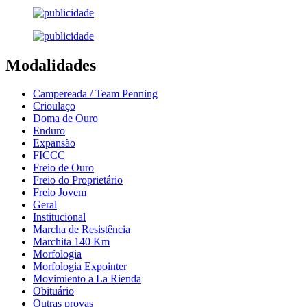
Modalidades
Campereada / Team Penning
Crioulaço
Doma de Ouro
Enduro
Expansão
FICCC
Freio de Ouro
Freio do Proprietário
Freio Jovem
Geral
Institucional
Marcha de Resistência
Marchita 140 Km
Morfologia
Morfologia Expointer
Movimiento a La Rienda
Obituário
Outras provas