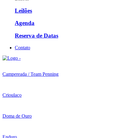
Leilões
Agenda
Reserva de Datas
Contato
Campereada / Team Penning
Crioulaço
Doma de Ouro
Enduro