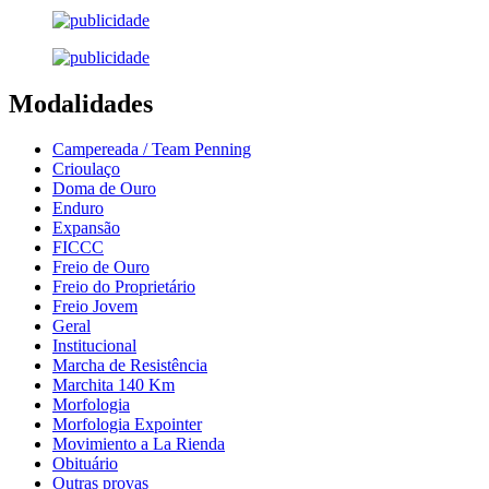
Modalidades
Campereada / Team Penning
Crioulaço
Doma de Ouro
Enduro
Expansão
FICCC
Freio de Ouro
Freio do Proprietário
Freio Jovem
Geral
Institucional
Marcha de Resistência
Marchita 140 Km
Morfologia
Morfologia Expointer
Movimiento a La Rienda
Obituário
Outras provas