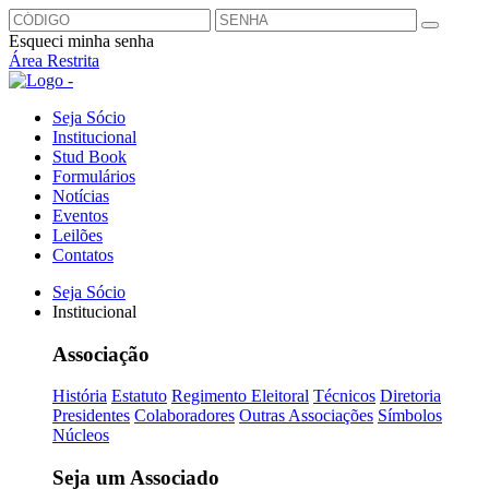
Esqueci minha senha
Área Restrita
Seja Sócio
Institucional
Stud Book
Formulários
Notícias
Eventos
Leilões
Contatos
Seja Sócio
Institucional
Associação
História
Estatuto
Regimento Eleitoral
Técnicos
Diretoria
Presidentes
Colaboradores
Outras Associações
Símbolos
Núcleos
Seja um Associado