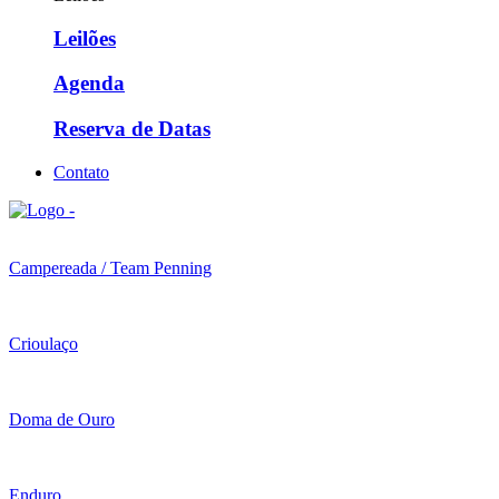
Leilões
Agenda
Reserva de Datas
Contato
Campereada / Team Penning
Crioulaço
Doma de Ouro
Enduro