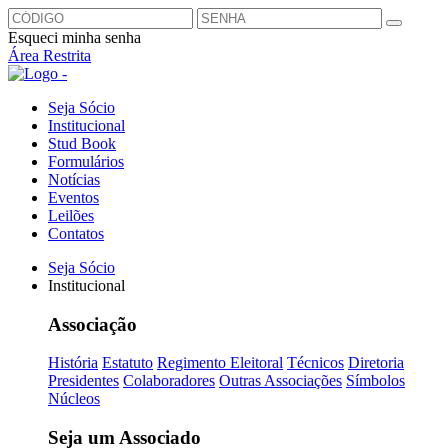
Esqueci minha senha
Área Restrita
Seja Sócio
Institucional
Stud Book
Formulários
Notícias
Eventos
Leilões
Contatos
Seja Sócio
Institucional
Associação
História
Estatuto
Regimento Eleitoral
Técnicos
Diretoria
Presidentes
Colaboradores
Outras Associações
Símbolos
Núcleos
Seja um Associado