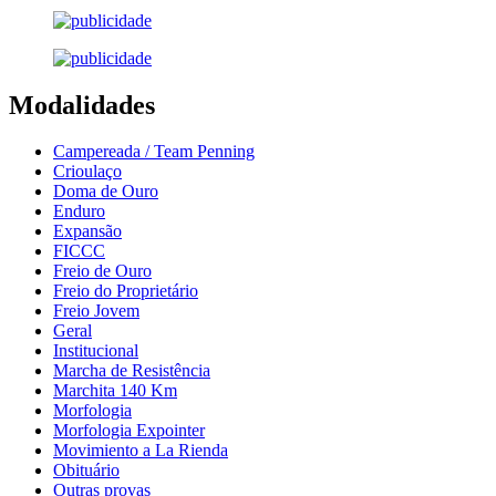
Modalidades
Campereada / Team Penning
Crioulaço
Doma de Ouro
Enduro
Expansão
FICCC
Freio de Ouro
Freio do Proprietário
Freio Jovem
Geral
Institucional
Marcha de Resistência
Marchita 140 Km
Morfologia
Morfologia Expointer
Movimiento a La Rienda
Obituário
Outras provas