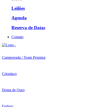
Leilões
Agenda
Reserva de Datas
Contato
Campereada / Team Penning
Crioulaço
Doma de Ouro
Enduro