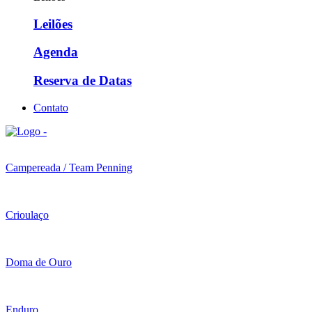
Leilões
Agenda
Reserva de Datas
Contato
Campereada / Team Penning
Crioulaço
Doma de Ouro
Enduro