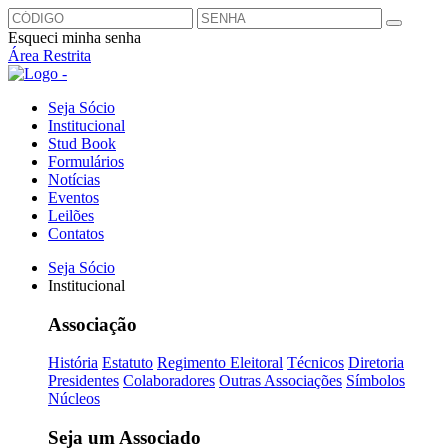
Esqueci minha senha
Área Restrita
Seja Sócio
Institucional
Stud Book
Formulários
Notícias
Eventos
Leilões
Contatos
Seja Sócio
Institucional
Associação
História
Estatuto
Regimento Eleitoral
Técnicos
Diretoria
Presidentes
Colaboradores
Outras Associações
Símbolos
Núcleos
Seja um Associado