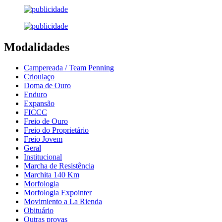
Modalidades
Campereada / Team Penning
Crioulaço
Doma de Ouro
Enduro
Expansão
FICCC
Freio de Ouro
Freio do Proprietário
Freio Jovem
Geral
Institucional
Marcha de Resistência
Marchita 140 Km
Morfologia
Morfologia Expointer
Movimiento a La Rienda
Obituário
Outras provas