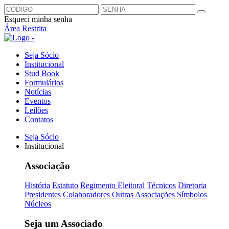
Esqueci minha senha
Área Restrita
Seja Sócio
Institucional
Stud Book
Formulários
Notícias
Eventos
Leilões
Contatos
Seja Sócio
Institucional
Associação
História
Estatuto
Regimento Eleitoral
Técnicos
Diretoria
Presidentes
Colaboradores
Outras Associações
Símbolos
Núcleos
Seja um Associado