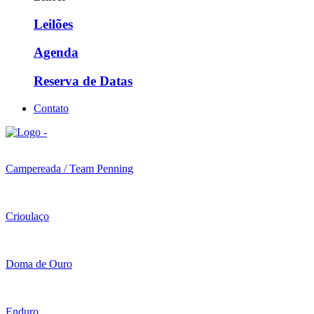
Leilões
Agenda
Reserva de Datas
Contato
Campereada / Team Penning
Crioulaço
Doma de Ouro
Enduro