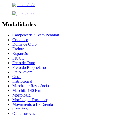
Modalidades
Campereada / Team Penning
Crioulaço
Doma de Ouro
Enduro
Expansão
FICCC
Freio de Ouro
Freio do Proprietário
Freio Jovem
Geral
Institucional
Marcha de Resistência
Marchita 140 Km
Morfologia
Morfologia Expointer
Movimiento a La Rienda
Obituário
Outras provas