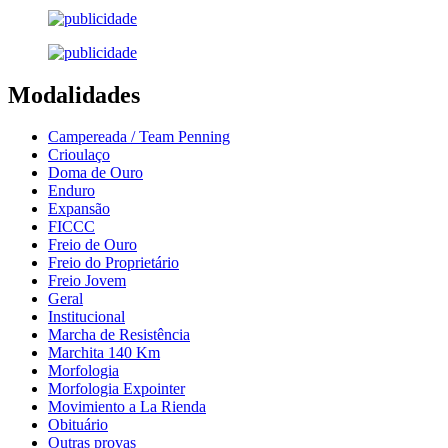
Modalidades
Campereada / Team Penning
Crioulaço
Doma de Ouro
Enduro
Expansão
FICCC
Freio de Ouro
Freio do Proprietário
Freio Jovem
Geral
Institucional
Marcha de Resistência
Marchita 140 Km
Morfologia
Morfologia Expointer
Movimiento a La Rienda
Obituário
Outras provas