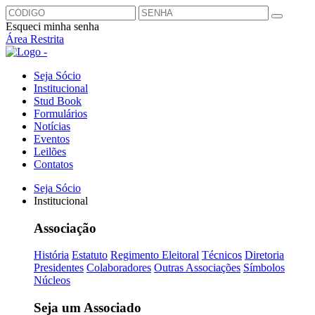
Esqueci minha senha
Área Restrita
Seja Sócio
Institucional
Stud Book
Formulários
Notícias
Eventos
Leilões
Contatos
Seja Sócio
Institucional
Associação
História
Estatuto
Regimento Eleitoral
Técnicos
Diretoria
Presidentes
Colaboradores
Outras Associações
Símbolos
Núcleos
Seja um Associado