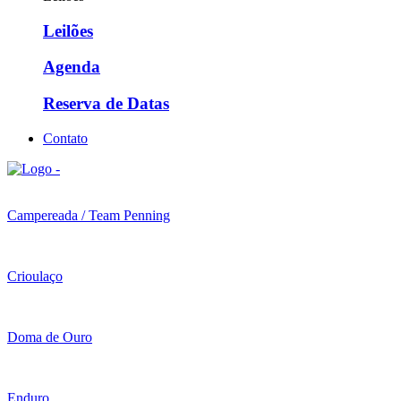
Leilões
Agenda
Reserva de Datas
Contato
Campereada / Team Penning
Crioulaço
Doma de Ouro
Enduro