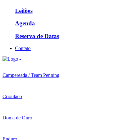
Leilões
Agenda
Reserva de Datas
Contato
Campereada / Team Penning
Crioulaço
Doma de Ouro
Enduro