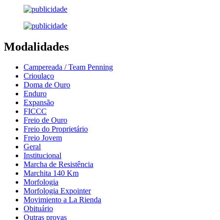
Modalidades
Campereada / Team Penning
Crioulaço
Doma de Ouro
Enduro
Expansão
FICCC
Freio de Ouro
Freio do Proprietário
Freio Jovem
Geral
Institucional
Marcha de Resistência
Marchita 140 Km
Morfologia
Morfologia Expointer
Movimiento a La Rienda
Obituário
Outras provas