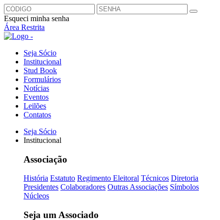
Esqueci minha senha
Área Restrita
Seja Sócio
Institucional
Stud Book
Formulários
Notícias
Eventos
Leilões
Contatos
Seja Sócio
Institucional
Associação
História
Estatuto
Regimento Eleitoral
Técnicos
Diretoria
Presidentes
Colaboradores
Outras Associações
Símbolos
Núcleos
Seja um Associado