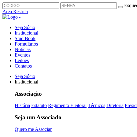
Esquec
Área Restrita
Seja Sócio
Institucional
Stud Book
Formulários
Notícias
Eventos
Leilões
Contatos
Seja Sócio
Institucional
Associação
História
Estatuto
Regimento Eleitoral
Técnicos
Diretoria
Presid
Seja um Associado
Quero me Associar