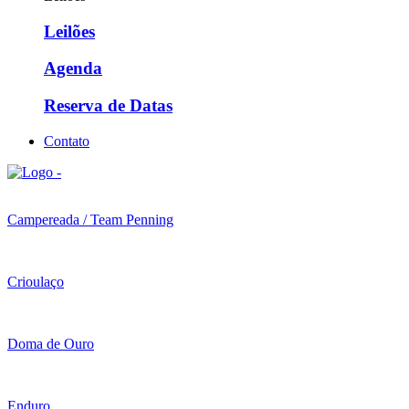
Leilões
Agenda
Reserva de Datas
Contato
Campereada / Team Penning
Crioulaço
Doma de Ouro
Enduro