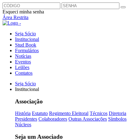
Esqueci minha senha
Área Restrita
Seja Sócio
Institucional
Stud Book
Formulários
Notícias
Eventos
Leilões
Contatos
Seja Sócio
Institucional
Associação
História
Estatuto
Regimento Eleitoral
Técnicos
Diretoria
Presidentes
Colaboradores
Outras Associações
Símbolos
Núcleos
Seja um Associado