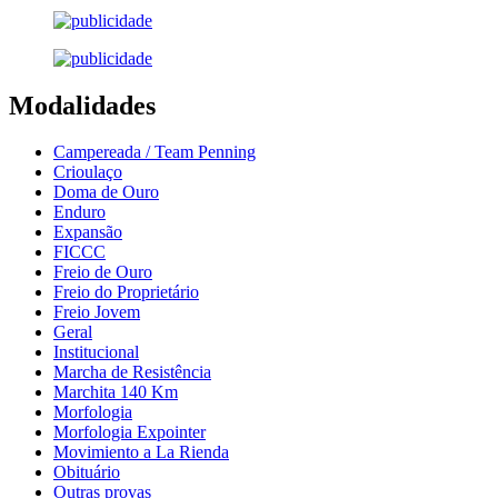
Modalidades
Campereada / Team Penning
Crioulaço
Doma de Ouro
Enduro
Expansão
FICCC
Freio de Ouro
Freio do Proprietário
Freio Jovem
Geral
Institucional
Marcha de Resistência
Marchita 140 Km
Morfologia
Morfologia Expointer
Movimiento a La Rienda
Obituário
Outras provas