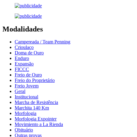
Modalidades
Campereada / Team Penning
Crioulaço
Doma de Ouro
Enduro
Expansão
FICCC
Freio de Ouro
Freio do Proprietário
Freio Jovem
Geral
Institucional
Marcha de Resistência
Marchita 140 Km
Morfologia
Morfologia Expointer
Movimiento a La Rienda
Obituário
Outras provas