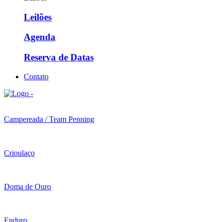
Leilões
Agenda
Reserva de Datas
Contato
Campereada / Team Penning
Crioulaço
Doma de Ouro
Enduro