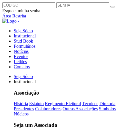
Esqueci minha senha
Área Restrita
Seja Sócio
Institucional
Stud Book
Formulários
Notícias
Eventos
Leilões
Contatos
Seja Sócio
Institucional
Associação
História
Estatuto
Regimento Eleitoral
Técnicos
Diretoria
Presidentes
Colaboradores
Outras Associações
Símbolos
Núcleos
Seja um Associado