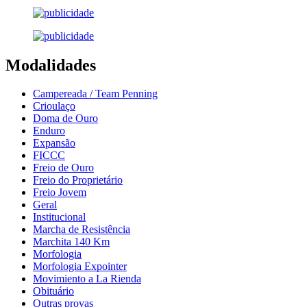
Modalidades
Campereada / Team Penning
Crioulaço
Doma de Ouro
Enduro
Expansão
FICCC
Freio de Ouro
Freio do Proprietário
Freio Jovem
Geral
Institucional
Marcha de Resistência
Marchita 140 Km
Morfologia
Morfologia Expointer
Movimiento a La Rienda
Obituário
Outras provas