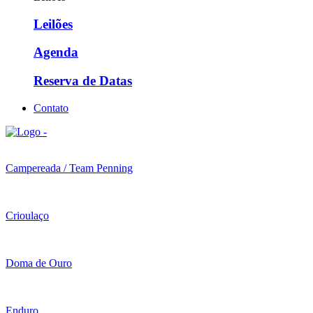
Leilões
Agenda
Reserva de Datas
Contato
Campereada / Team Penning
Crioulaço
Doma de Ouro
Enduro