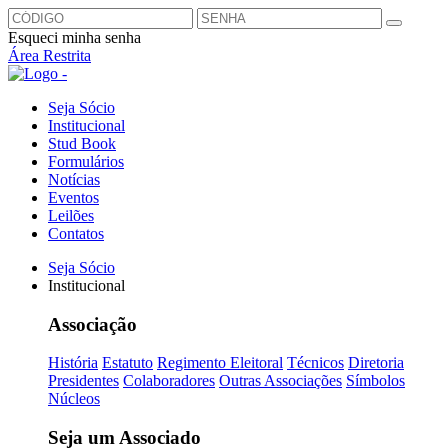
Esqueci minha senha
Área Restrita
Seja Sócio
Institucional
Stud Book
Formulários
Notícias
Eventos
Leilões
Contatos
Seja Sócio
Institucional
Associação
História
Estatuto
Regimento Eleitoral
Técnicos
Diretoria
Presidentes
Colaboradores
Outras Associações
Símbolos
Núcleos
Seja um Associado