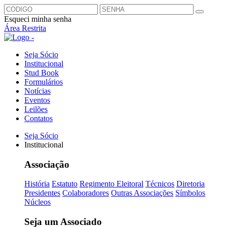
Esqueci minha senha
Área Restrita
Seja Sócio
Institucional
Stud Book
Formulários
Notícias
Eventos
Leilões
Contatos
Seja Sócio
Institucional
Associação
História
Estatuto
Regimento Eleitoral
Técnicos
Diretoria
Presidentes
Colaboradores
Outras Associações
Símbolos
Núcleos
Seja um Associado