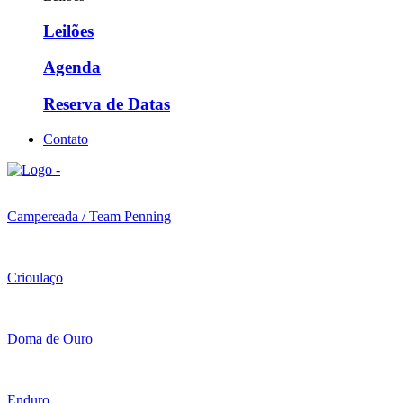
Leilões
Agenda
Reserva de Datas
Contato
Campereada / Team Penning
Crioulaço
Doma de Ouro
Enduro