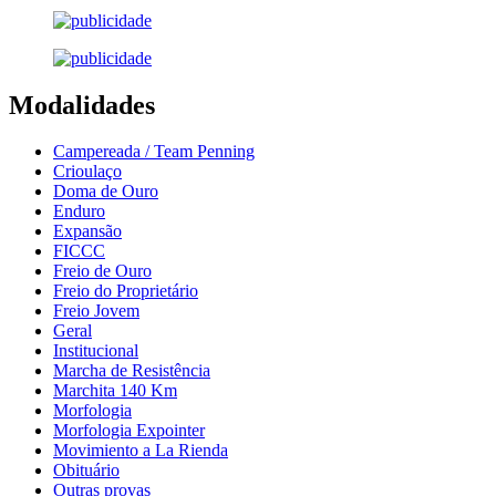
Modalidades
Campereada / Team Penning
Crioulaço
Doma de Ouro
Enduro
Expansão
FICCC
Freio de Ouro
Freio do Proprietário
Freio Jovem
Geral
Institucional
Marcha de Resistência
Marchita 140 Km
Morfologia
Morfologia Expointer
Movimiento a La Rienda
Obituário
Outras provas