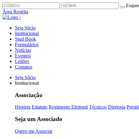
Esquec
Área Restrita
Seja Sócio
Institucional
Stud Book
Formulários
Notícias
Eventos
Leilões
Contatos
Seja Sócio
Institucional
Associação
História
Estatuto
Regimento Eleitoral
Técnicos
Diretoria
Presid
Seja um Associado
Quero me Associar