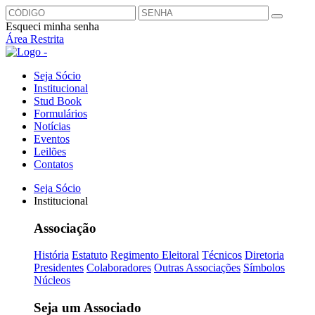
Esqueci minha senha
Área Restrita
Seja Sócio
Institucional
Stud Book
Formulários
Notícias
Eventos
Leilões
Contatos
Seja Sócio
Institucional
Associação
História
Estatuto
Regimento Eleitoral
Técnicos
Diretoria
Presidentes
Colaboradores
Outras Associações
Símbolos
Núcleos
Seja um Associado