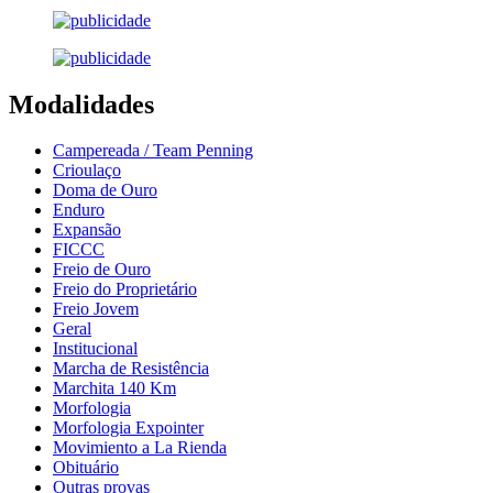
Modalidades
Campereada / Team Penning
Crioulaço
Doma de Ouro
Enduro
Expansão
FICCC
Freio de Ouro
Freio do Proprietário
Freio Jovem
Geral
Institucional
Marcha de Resistência
Marchita 140 Km
Morfologia
Morfologia Expointer
Movimiento a La Rienda
Obituário
Outras provas