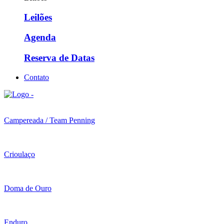
Leilões
Agenda
Reserva de Datas
Contato
Campereada / Team Penning
Crioulaço
Doma de Ouro
Enduro