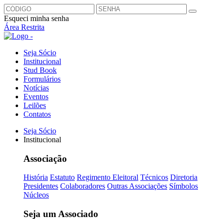
Esqueci minha senha
Área Restrita
Seja Sócio
Institucional
Stud Book
Formulários
Notícias
Eventos
Leilões
Contatos
Seja Sócio
Institucional
Associação
História
Estatuto
Regimento Eleitoral
Técnicos
Diretoria
Presidentes
Colaboradores
Outras Associações
Símbolos
Núcleos
Seja um Associado