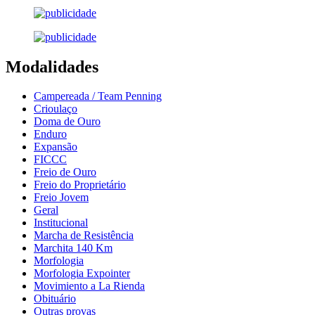
Modalidades
Campereada / Team Penning
Crioulaço
Doma de Ouro
Enduro
Expansão
FICCC
Freio de Ouro
Freio do Proprietário
Freio Jovem
Geral
Institucional
Marcha de Resistência
Marchita 140 Km
Morfologia
Morfologia Expointer
Movimiento a La Rienda
Obituário
Outras provas