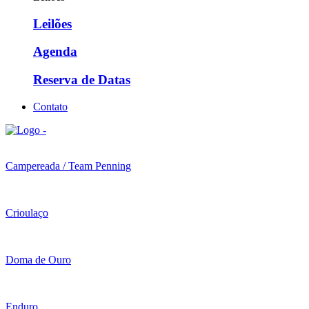
Leilões
Agenda
Reserva de Datas
Contato
Campereada / Team Penning
Crioulaço
Doma de Ouro
Enduro