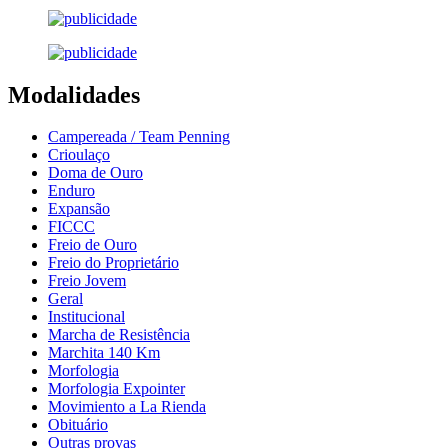
Modalidades
Campereada / Team Penning
Crioulaço
Doma de Ouro
Enduro
Expansão
FICCC
Freio de Ouro
Freio do Proprietário
Freio Jovem
Geral
Institucional
Marcha de Resistência
Marchita 140 Km
Morfologia
Morfologia Expointer
Movimiento a La Rienda
Obituário
Outras provas