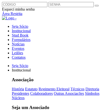
Esqueci minha senha
Área Restrita
Seja Sócio
Institucional
Stud Book
Formulários
Notícias
Eventos
Leilões
Contatos
Seja Sócio
Institucional
Associação
História
Estatuto
Regimento Eleitoral
Técnicos
Diretoria
Presidentes
Colaboradores
Outras Associações
Símbolos
Núcleos
Seja um Associado