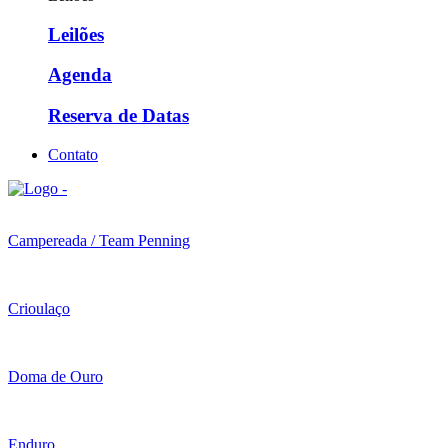
Leilões
Agenda
Reserva de Datas
Contato
Campereada / Team Penning
Crioulaço
Doma de Ouro
Enduro