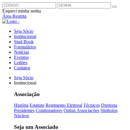
Esqueci minha senha
Área Restrita
Seja Sócio
Institucional
Stud Book
Formulários
Notícias
Eventos
Leilões
Contatos
Seja Sócio
Institucional
Associação
História
Estatuto
Regimento Eleitoral
Técnicos
Diretoria
Presidentes
Colaboradores
Outras Associações
Símbolos
Núcleos
Seja um Associado