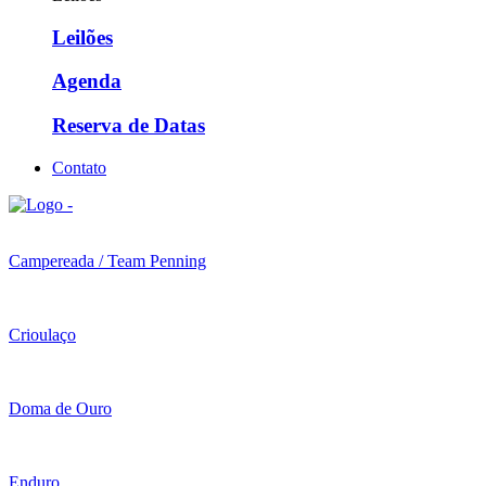
Leilões
Agenda
Reserva de Datas
Contato
Campereada / Team Penning
Crioulaço
Doma de Ouro
Enduro