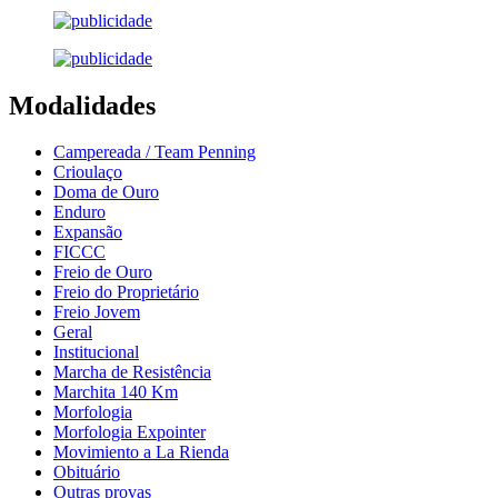
Modalidades
Campereada / Team Penning
Crioulaço
Doma de Ouro
Enduro
Expansão
FICCC
Freio de Ouro
Freio do Proprietário
Freio Jovem
Geral
Institucional
Marcha de Resistência
Marchita 140 Km
Morfologia
Morfologia Expointer
Movimiento a La Rienda
Obituário
Outras provas