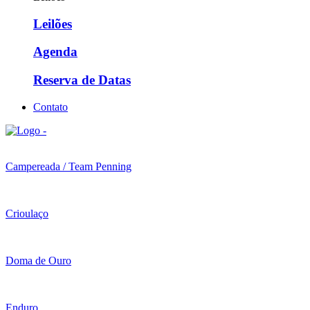
Leilões
Agenda
Reserva de Datas
Contato
Campereada / Team Penning
Crioulaço
Doma de Ouro
Enduro