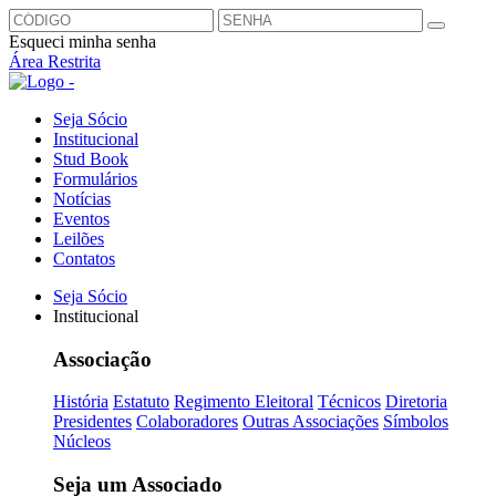
Esqueci minha senha
Área Restrita
Seja Sócio
Institucional
Stud Book
Formulários
Notícias
Eventos
Leilões
Contatos
Seja Sócio
Institucional
Associação
História
Estatuto
Regimento Eleitoral
Técnicos
Diretoria
Presidentes
Colaboradores
Outras Associações
Símbolos
Núcleos
Seja um Associado