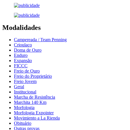
Modalidades
Campereada / Team Penning
Crioulaço
Doma de Ouro
Enduro
Expansão
FICCC
Freio de Ouro
Freio do Proprietário
Freio Jovem
Geral
Institucional
Marcha de Resistência
Marchita 140 Km
Morfologia
Morfologia Expointer
Movimiento a La Rienda
Obituário
Outras provas