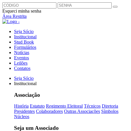
Esqueci minha senha
Área Restrita
Seja Sócio
Institucional
Stud Book
Formulários
Notícias
Eventos
Leilões
Contatos
Seja Sócio
Institucional
Associação
História
Estatuto
Regimento Eleitoral
Técnicos
Diretoria
Presidentes
Colaboradores
Outras Associações
Símbolos
Núcleos
Seja um Associado