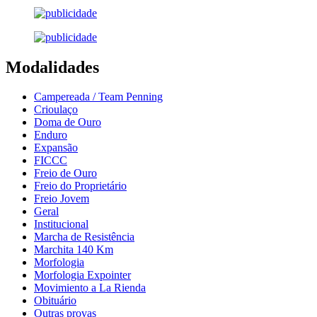
Modalidades
Campereada / Team Penning
Crioulaço
Doma de Ouro
Enduro
Expansão
FICCC
Freio de Ouro
Freio do Proprietário
Freio Jovem
Geral
Institucional
Marcha de Resistência
Marchita 140 Km
Morfologia
Morfologia Expointer
Movimiento a La Rienda
Obituário
Outras provas