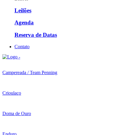
Leilões
Agenda
Reserva de Datas
Contato
Campereada / Team Penning
Crioulaço
Doma de Ouro
Enduro