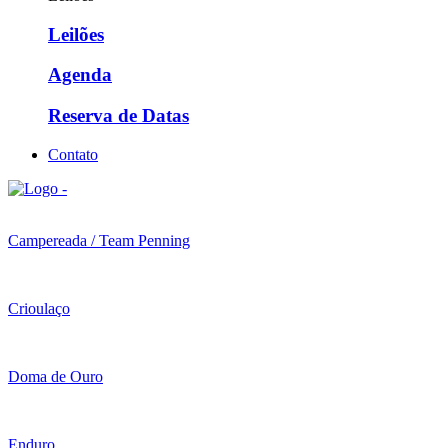
Leilões
Agenda
Reserva de Datas
Contato
Campereada / Team Penning
Crioulaço
Doma de Ouro
Enduro