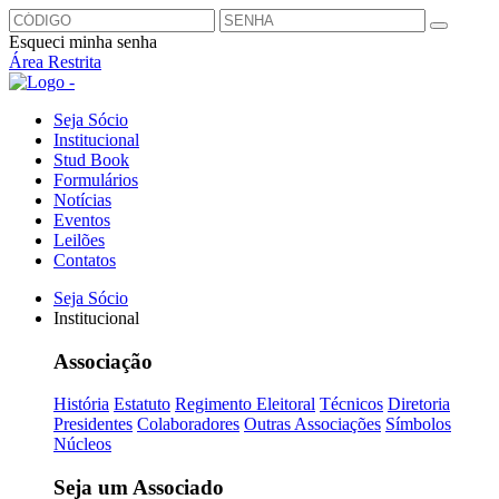
Esqueci minha senha
Área Restrita
Seja Sócio
Institucional
Stud Book
Formulários
Notícias
Eventos
Leilões
Contatos
Seja Sócio
Institucional
Associação
História
Estatuto
Regimento Eleitoral
Técnicos
Diretoria
Presidentes
Colaboradores
Outras Associações
Símbolos
Núcleos
Seja um Associado