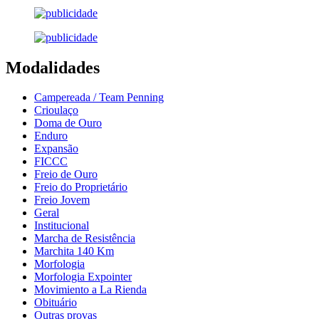
Modalidades
Campereada / Team Penning
Crioulaço
Doma de Ouro
Enduro
Expansão
FICCC
Freio de Ouro
Freio do Proprietário
Freio Jovem
Geral
Institucional
Marcha de Resistência
Marchita 140 Km
Morfologia
Morfologia Expointer
Movimiento a La Rienda
Obituário
Outras provas