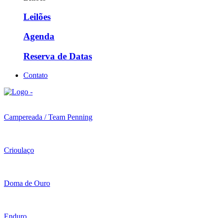
Leilões
Agenda
Reserva de Datas
Contato
Campereada / Team Penning
Crioulaço
Doma de Ouro
Enduro