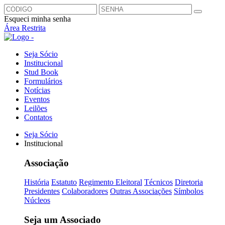
Esqueci minha senha
Área Restrita
Seja Sócio
Institucional
Stud Book
Formulários
Notícias
Eventos
Leilões
Contatos
Seja Sócio
Institucional
Associação
História
Estatuto
Regimento Eleitoral
Técnicos
Diretoria
Presidentes
Colaboradores
Outras Associações
Símbolos
Núcleos
Seja um Associado