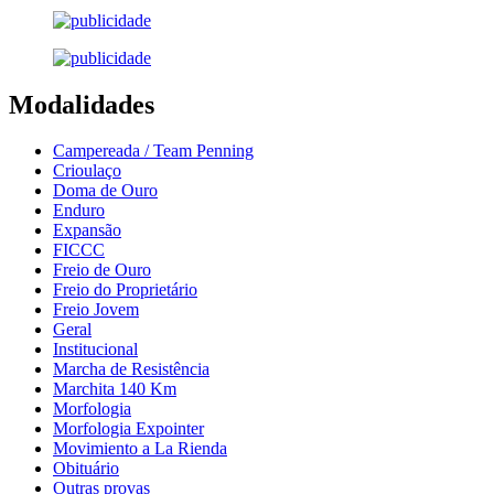
Modalidades
Campereada / Team Penning
Crioulaço
Doma de Ouro
Enduro
Expansão
FICCC
Freio de Ouro
Freio do Proprietário
Freio Jovem
Geral
Institucional
Marcha de Resistência
Marchita 140 Km
Morfologia
Morfologia Expointer
Movimiento a La Rienda
Obituário
Outras provas