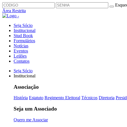
Esquec
Área Restrita
Seja Sócio
Institucional
Stud Book
Formulários
Notícias
Eventos
Leilões
Contatos
Seja Sócio
Institucional
Associação
História
Estatuto
Regimento Eleitoral
Técnicos
Diretoria
Presid
Seja um Associado
Quero me Associar