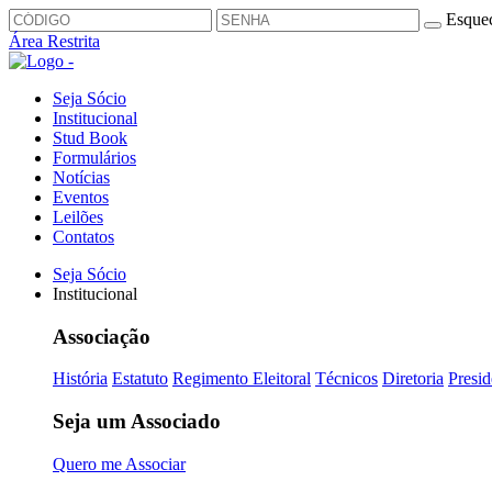
Esquec
Área Restrita
Seja Sócio
Institucional
Stud Book
Formulários
Notícias
Eventos
Leilões
Contatos
Seja Sócio
Institucional
Associação
História
Estatuto
Regimento Eleitoral
Técnicos
Diretoria
Presid
Seja um Associado
Quero me Associar