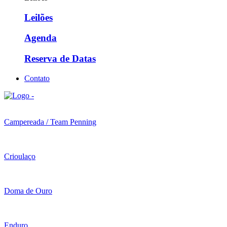
Leilões
Agenda
Reserva de Datas
Contato
Campereada / Team Penning
Crioulaço
Doma de Ouro
Enduro