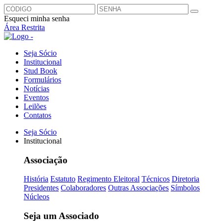
Esqueci minha senha
Área Restrita
Seja Sócio
Institucional
Stud Book
Formulários
Notícias
Eventos
Leilões
Contatos
Seja Sócio
Institucional
Associação
História
Estatuto
Regimento Eleitoral
Técnicos
Diretoria
Presidentes
Colaboradores
Outras Associações
Símbolos
Núcleos
Seja um Associado