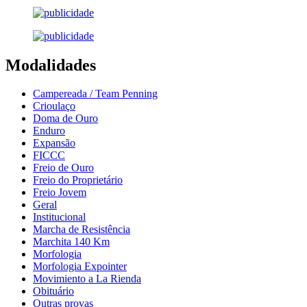
Modalidades
Campereada / Team Penning
Crioulaço
Doma de Ouro
Enduro
Expansão
FICCC
Freio de Ouro
Freio do Proprietário
Freio Jovem
Geral
Institucional
Marcha de Resistência
Marchita 140 Km
Morfologia
Morfologia Expointer
Movimiento a La Rienda
Obituário
Outras provas