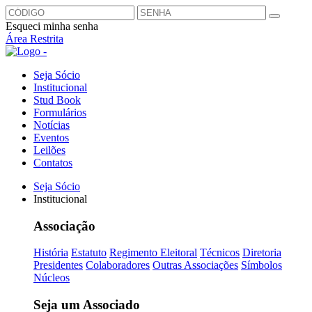
Esqueci minha senha
Área Restrita
Seja Sócio
Institucional
Stud Book
Formulários
Notícias
Eventos
Leilões
Contatos
Seja Sócio
Institucional
Associação
História
Estatuto
Regimento Eleitoral
Técnicos
Diretoria
Presidentes
Colaboradores
Outras Associações
Símbolos
Núcleos
Seja um Associado