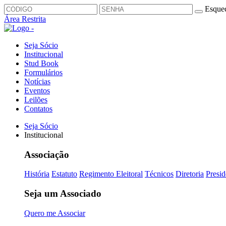
Esquec
Área Restrita
Seja Sócio
Institucional
Stud Book
Formulários
Notícias
Eventos
Leilões
Contatos
Seja Sócio
Institucional
Associação
História
Estatuto
Regimento Eleitoral
Técnicos
Diretoria
Presid
Seja um Associado
Quero me Associar