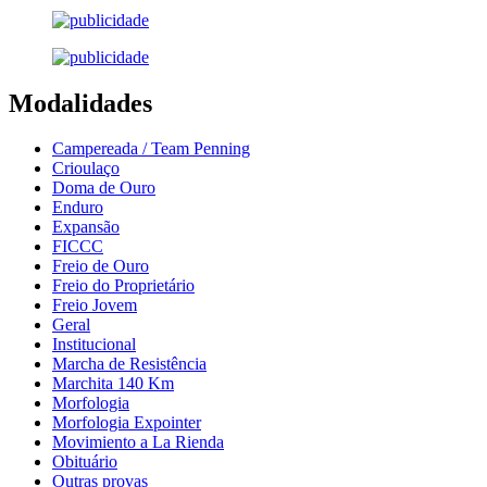
Modalidades
Campereada / Team Penning
Crioulaço
Doma de Ouro
Enduro
Expansão
FICCC
Freio de Ouro
Freio do Proprietário
Freio Jovem
Geral
Institucional
Marcha de Resistência
Marchita 140 Km
Morfologia
Morfologia Expointer
Movimiento a La Rienda
Obituário
Outras provas