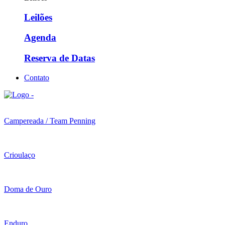
Leilões
Agenda
Reserva de Datas
Contato
Campereada / Team Penning
Crioulaço
Doma de Ouro
Enduro