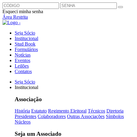
Esqueci minha senha
Área Restrita
Seja Sócio
Institucional
Stud Book
Formulários
Notícias
Eventos
Leilões
Contatos
Seja Sócio
Institucional
Associação
História
Estatuto
Regimento Eleitoral
Técnicos
Diretoria
Presidentes
Colaboradores
Outras Associações
Símbolos
Núcleos
Seja um Associado