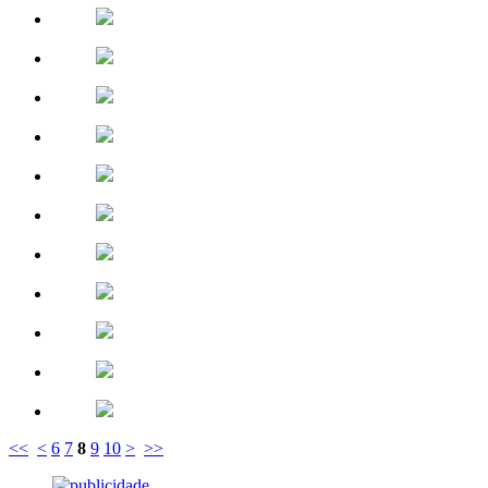
<<
<
6
7
8
9
10
>
>>