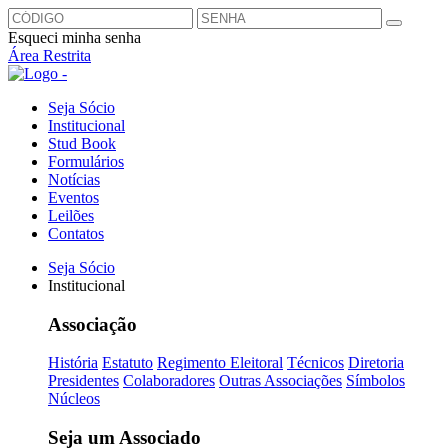
Esqueci minha senha
Área Restrita
Seja Sócio
Institucional
Stud Book
Formulários
Notícias
Eventos
Leilões
Contatos
Seja Sócio
Institucional
Associação
História
Estatuto
Regimento Eleitoral
Técnicos
Diretoria
Presidentes
Colaboradores
Outras Associações
Símbolos
Núcleos
Seja um Associado