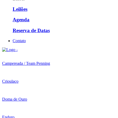
Leilões
Agenda
Reserva de Datas
Contato
Campereada / Team Penning
Crioulaço
Doma de Ouro
Enduro