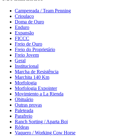
Campereada / Team Penning
Crioulaço
Doma de Ouro
Enduro
Expansão
FICCC
Freio de Ouro
Freio do Proprietário
Freio Jovem
Geral
Institucional
Marcha de Resistência
Marchita 140 Km
Morfologia
Morfologia Expointer
Movimiento a La Rienda
Obituário
Outras provas
Paleteada
Parafreio
Ranch Sorting / Aparta Boi
Rédeas
Vaquero / Working Cow Horse