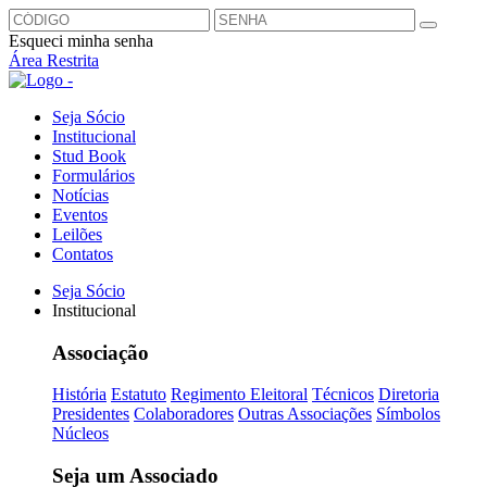
Esqueci minha senha
Área Restrita
Seja Sócio
Institucional
Stud Book
Formulários
Notícias
Eventos
Leilões
Contatos
Seja Sócio
Institucional
Associação
História
Estatuto
Regimento Eleitoral
Técnicos
Diretoria
Presidentes
Colaboradores
Outras Associações
Símbolos
Núcleos
Seja um Associado