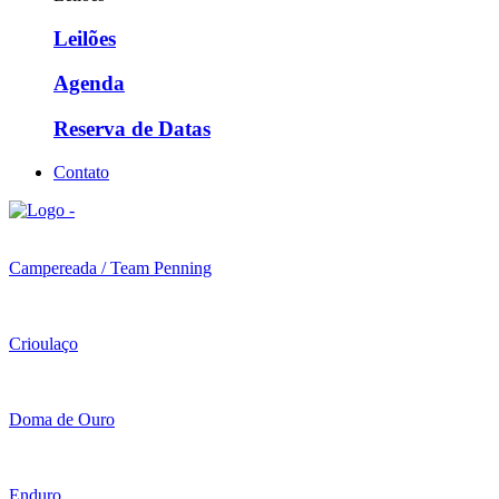
Leilões
Agenda
Reserva de Datas
Contato
Campereada / Team Penning
Crioulaço
Doma de Ouro
Enduro