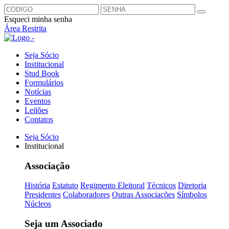
Esqueci minha senha
Área Restrita
Seja Sócio
Institucional
Stud Book
Formulários
Notícias
Eventos
Leilões
Contatos
Seja Sócio
Institucional
Associação
História
Estatuto
Regimento Eleitoral
Técnicos
Diretoria
Presidentes
Colaboradores
Outras Associações
Símbolos
Núcleos
Seja um Associado