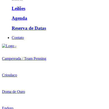
Leilões
Agenda
Reserva de Datas
Contato
Campereada / Team Penning
Crioulaço
Doma de Ouro
Enduro