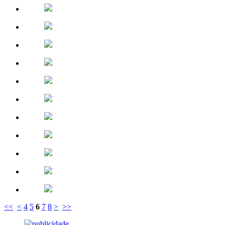
<<
<
4
5
6
7
8
>
>>