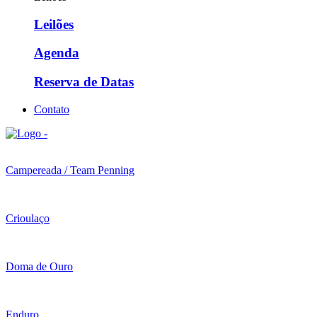
Leilões
Agenda
Reserva de Datas
Contato
Campereada / Team Penning
Crioulaço
Doma de Ouro
Enduro