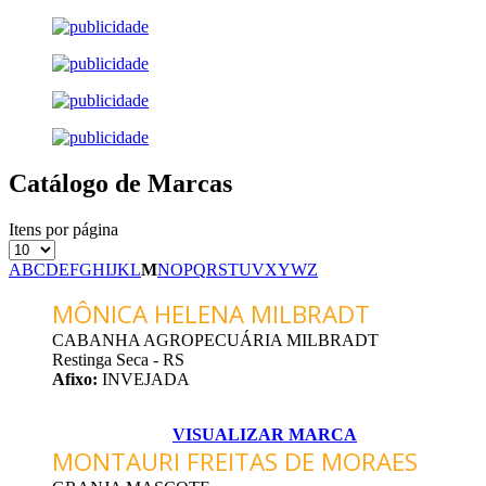
Catálogo de Marcas
Itens por página
A
B
C
D
E
F
G
H
I
J
K
L
M
N
O
P
Q
R
S
T
U
V
X
Y
W
Z
MÔNICA HELENA MILBRADT
CABANHA AGROPECUÁRIA MILBRADT
Restinga Seca - RS
Afixo:
INVEJADA
VISUALIZAR MARCA
MONTAURI FREITAS DE MORAES