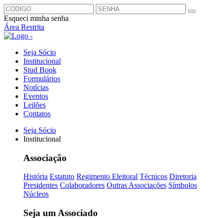
Esqueci minha senha
Área Restrita
Seja Sócio
Institucional
Stud Book
Formulários
Notícias
Eventos
Leilões
Contatos
Seja Sócio
Institucional
Associação
História
Estatuto
Regimento Eleitoral
Técnicos
Diretoria
Presidentes
Colaboradores
Outras Associações
Símbolos
Núcleos
Seja um Associado