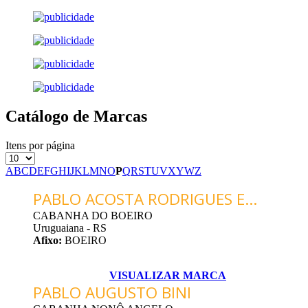
Catálogo de Marcas
Itens por página
A
B
C
D
E
F
G
H
I
J
K
L
M
N
O
P
Q
R
S
T
U
V
X
Y
W
Z
PABLO ACOSTA RODRIGUES E...
CABANHA DO BOEIRO
Uruguaiana - RS
Afixo:
BOEIRO
VISUALIZAR MARCA
PABLO AUGUSTO BINI