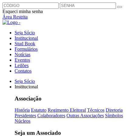
Esqueci minha senha
Área Restrita
Seja Sócio
Institucional
Stud Book
Formulários
Notícias
Eventos
Leilões
Contatos
Seja Sócio
Institucional
Associação
História
Estatuto
Regimento Eleitoral
Técnicos
Diretoria
Presidentes
Colaboradores
Outras Associações
Símbolos
Núcleos
Seja um Associado