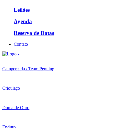
Leilões
Agenda
Reserva de Datas
Contato
Campereada / Team Penning
Crioulaço
Doma de Ouro
Enduro