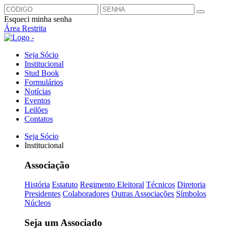
Esqueci minha senha
Área Restrita
Seja Sócio
Institucional
Stud Book
Formulários
Notícias
Eventos
Leilões
Contatos
Seja Sócio
Institucional
Associação
História
Estatuto
Regimento Eleitoral
Técnicos
Diretoria
Presidentes
Colaboradores
Outras Associações
Símbolos
Núcleos
Seja um Associado