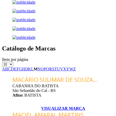
Catálogo de Marcas
Itens por página
A
B
C
D
E
F
G
H
I
J
K
L
M
N
O
P
Q
R
S
T
U
V
X
Y
W
Z
MACÁRIO SULIMAR DE SOUZA...
CABANHA DO BATISTA
São Sebastião do Caí - RS
Afixo:
BATISTA
VISUALIZAR MARCA
MACIEL AMARAL MARTINS