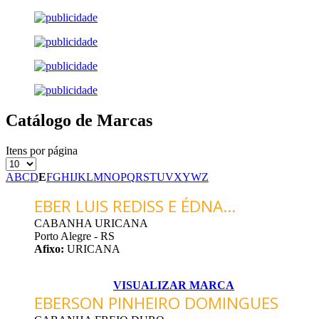
Catálogo de Marcas
Itens por página
A
B
C
D
E
F
G
H
I
J
K
L
M
N
O
P
Q
R
S
T
U
V
X
Y
W
Z
EBER LUIS REDISS E ÉDNA...
CABANHA URICANA
Porto Alegre - RS
Afixo:
URICANA
VISUALIZAR MARCA
EBERSON PINHEIRO DOMINGUES