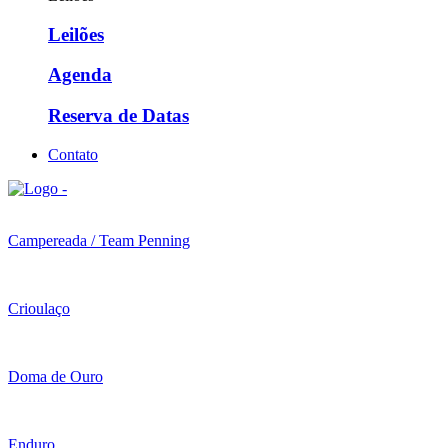
Leilões
Agenda
Reserva de Datas
Contato
Campereada / Team Penning
Crioulaço
Doma de Ouro
Enduro