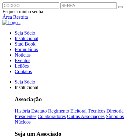
Esqueci minha senha
Área Restrita
Seja Sócio
Institucional
Stud Book
Formulários
Notícias
Eventos
Leilões
Contatos
Seja Sócio
Institucional
Associação
História
Estatuto
Regimento Eleitoral
Técnicos
Diretoria
Presidentes
Colaboradores
Outras Associações
Símbolos
Núcleos
Seja um Associado