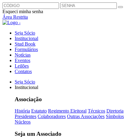
Esqueci minha senha
Área Restrita
Seja Sócio
Institucional
Stud Book
Formulários
Notícias
Eventos
Leilões
Contatos
Seja Sócio
Institucional
Associação
História
Estatuto
Regimento Eleitoral
Técnicos
Diretoria
Presidentes
Colaboradores
Outras Associações
Símbolos
Núcleos
Seja um Associado