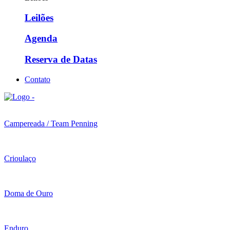
Leilões
Agenda
Reserva de Datas
Contato
Campereada / Team Penning
Crioulaço
Doma de Ouro
Enduro