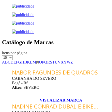
Catálogo de Marcas
Itens por página
A
B
C
D
E
F
G
H
I
J
K
L
M
N
O
P
Q
R
S
T
U
V
X
Y
W
Z
NABOR FAGUNDES DE QUADROS
CABANHA DO SEVERO
Bagé - RS
Afixo:
SEVERO
VISUALIZAR MARCA
NADINE CONRAD DUBAL E EIKE...