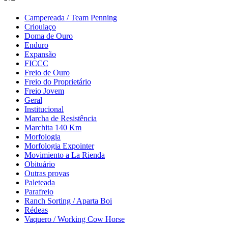
Campereada / Team Penning
Crioulaço
Doma de Ouro
Enduro
Expansão
FICCC
Freio de Ouro
Freio do Proprietário
Freio Jovem
Geral
Institucional
Marcha de Resistência
Marchita 140 Km
Morfologia
Morfologia Expointer
Movimiento a La Rienda
Obituário
Outras provas
Paleteada
Parafreio
Ranch Sorting / Aparta Boi
Rédeas
Vaquero / Working Cow Horse