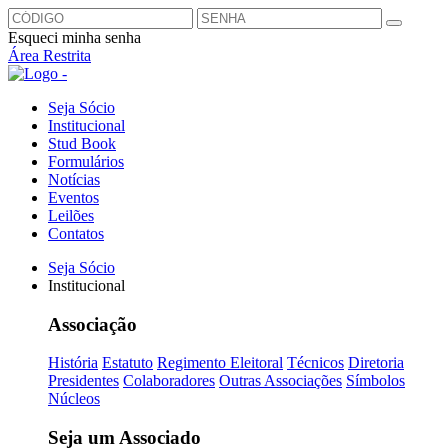
Esqueci minha senha
Área Restrita
Seja Sócio
Institucional
Stud Book
Formulários
Notícias
Eventos
Leilões
Contatos
Seja Sócio
Institucional
Associação
História
Estatuto
Regimento Eleitoral
Técnicos
Diretoria
Presidentes
Colaboradores
Outras Associações
Símbolos
Núcleos
Seja um Associado