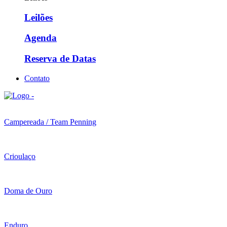
Leilões
Agenda
Reserva de Datas
Contato
Campereada / Team Penning
Crioulaço
Doma de Ouro
Enduro