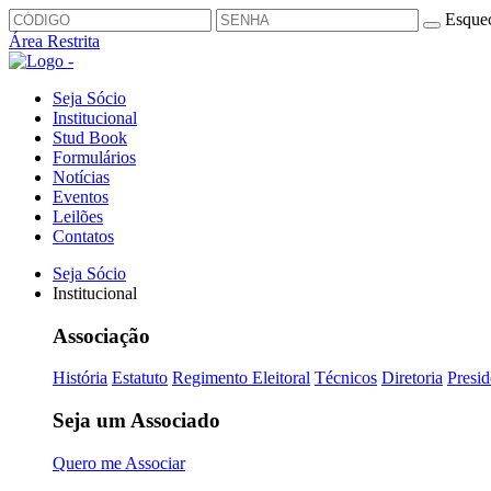
Esquec
Área Restrita
Seja Sócio
Institucional
Stud Book
Formulários
Notícias
Eventos
Leilões
Contatos
Seja Sócio
Institucional
Associação
História
Estatuto
Regimento Eleitoral
Técnicos
Diretoria
Presid
Seja um Associado
Quero me Associar